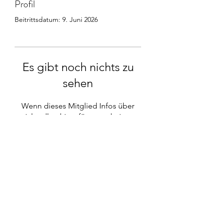
Profil
Beitrittsdatum: 9. Juni 2026
Es gibt noch nichts zu
sehen
Wenn dieses Mitglied Infos über
sich selbst hinzufügt, erscheinen
diese hier.
Bio Hofkäserei Fürstenhof
Maria und Niki Rettenbacher
info@fuerstenhof.co.at