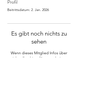
Profil
Beitrittsdatum: 2. Jan. 2026
Es gibt noch nichts zu
sehen
Wenn dieses Mitglied Infos über
sich selbst hinzufügt, erscheinen
diese hier.
Bio Hofkäserei Fürstenhof
Maria und Niki Rettenbacher
info@fuerstenhof.co.at