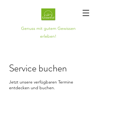
Genuss mit gutem Gewissen
erleben!
Service buchen
Jetzt unsere verfügbaren Termine
entdecken und buchen.