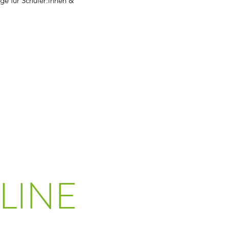
ige für Schüler:innen &
LINE