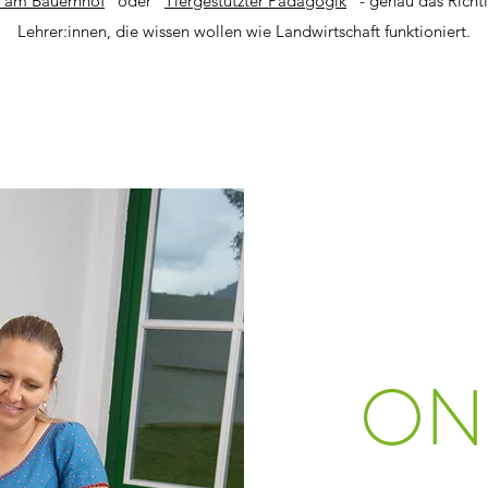
e am Bauernhof
" oder "
Tiergestützter Pädagogik
" - genau das Richt
Lehrer:innen, die wissen wollen wie Landwirtschaft funktioniert.
ON