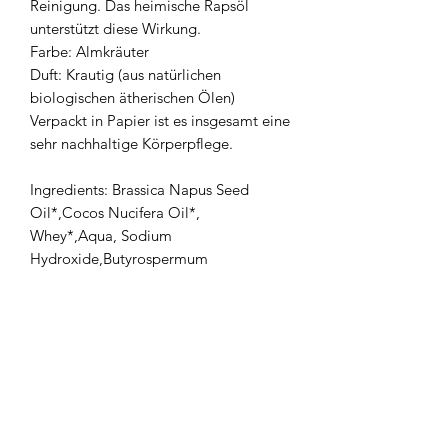
Reinigung. Das heimische Rapsöl
unterstützt diese Wirkung.
Farbe: Almkräuter
Duft: Krautig (aus natürlichen
biologischen ätherischen Ölen)
Verpackt in Papier ist es insgesamt eine
sehr nachhaltige Körperpflege.
Ingredients: Brassica Napus Seed
Oil*,Cocos Nucifera Oil*,
Whey*,Aqua, Sodium
Hydroxide,Butyrospermum
ParkiiButter*, Helianthus AnnuusSeed
Oil*, Thymus ZygisLeaf*, Plantago
LanceolataLeaf*, Taraxacum
officinaleLeaf*, Salvia officinalisLeaf*,
Achillea millefoliumLeaf*, Thymus
Zygis FlowerOil*, Linalool*
*)aus kontrolliert biologischer